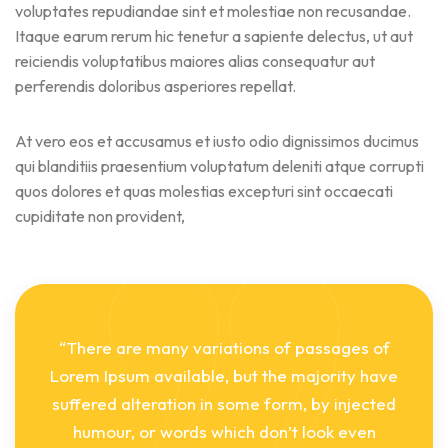
voluptates repudiandae sint et molestiae non recusandae.
Itaque earum rerum hic tenetur a sapiente delectus, ut aut
reiciendis voluptatibus maiores alias consequatur aut
perferendis doloribus asperiores repellat.
At vero eos et accusamus et iusto odio dignissimos ducimus
qui blanditiis praesentium voluptatum deleniti atque corrupti
quos dolores et quas molestias excepturi sint occaecati
cupiditate non provident,
“There are many variations of passages of
Lorem Ipsum available, but the majority have
suffered alteration in some form, by injected
humour, or words which don’t look even