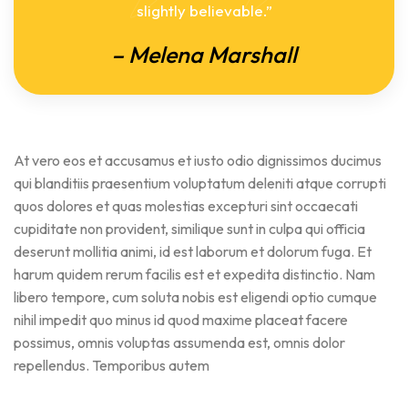
slightly believable.”
– Melena Marshall
At vero eos et accusamus et iusto odio dignissimos ducimus
qui blanditiis praesentium voluptatum deleniti atque corrupti
quos dolores et quas molestias excepturi sint occaecati
cupiditate non provident, similique sunt in culpa qui officia
deserunt mollitia animi, id est laborum et dolorum fuga. Et
harum quidem rerum facilis est et expedita distinctio. Nam
libero tempore, cum soluta nobis est eligendi optio cumque
nihil impedit quo minus id quod maxime placeat facere
possimus, omnis voluptas assumenda est, omnis dolor
repellendus. Temporibus autem