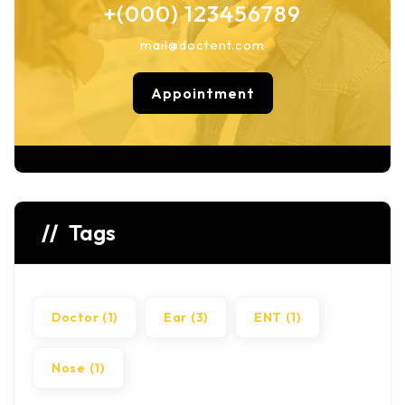
+(000) 123456789
mail@doctent.com
Appointment
Tags
Doctor
(1)
Ear
(3)
ENT
(1)
Nose
(1)