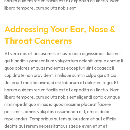
harum quidem rerum facilis est et expedita distinctio. Nam
libero tempore, cum soluta nobis est
Addressing Your Ear, Nose &
Throat Cancerns
At vero eos et accusamus et iusto odio dignissimos ducimus
qui blanditiis praesentium voluptatum deleniti atque corrupti
quos dolores et quas molestias excepturi sint occaecati
cupiditate non provident, similique sunt in culpa qui officia
deserunt mollitia animi, id est laborum et dolorum fuga. Et
harum quidem rerum facilis est et expedita distinctio. Nam
libero tempore, cum soluta nobis est eligendi optio cumque
nihil impedit quo minus id quod maxime placeat facere
possimus, omnis voluptas assumenda est, omnis dolor
repellendus. Temporibus autem quibusdam et aut officiis
debitis aut rerum necessitatibus saepe eveniet ut et